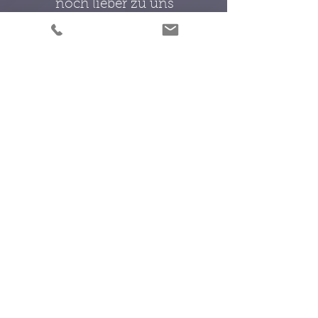
noch lieber zu uns
wir
kommen, denn:
verzapfen nur Gutes!
Hier
simmar...