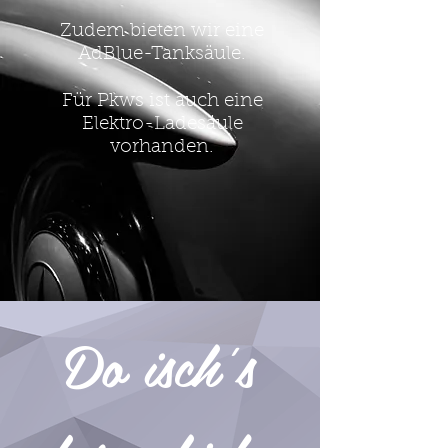
Zudem bieten wir eine
AdBlue-Tanksäule.
Für Pkws ist auch eine
Elektro-Ladesäule
vorhanden.
Do isch's