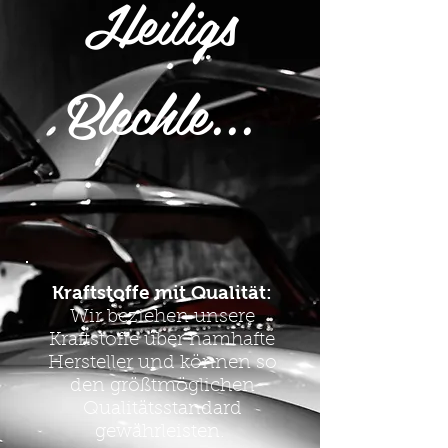
Heiligs
Blechle...
Kraftstoffe mit Qualität:
Wir beziehen unsere
Kraftstoffe über namhafte
Hersteller und können so
den größtmöglichen
Qualitätsstandard
gewährleisten.