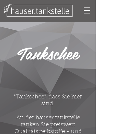
Tankschee
"Tankschee", dass Sie hier
sind.
An der hauser.tankstelle
tanken Sie preiswert
Qualitätstreibstoffe - und